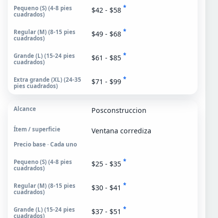
*
$42 - $58
*
$49 - $68
*
$61 - $85
*
$71 - $99
Posconstruccion
Ventana corrediza
Precio base · Cada uno
*
$25 - $35
*
$30 - $41
*
$37 - $51