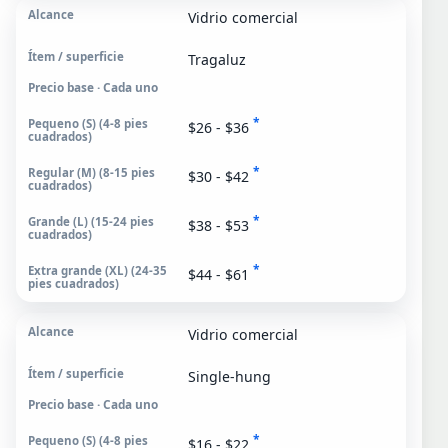
Vidrio comercial
Tragaluz
Precio base · Cada uno
*
$26 - $36
*
$30 - $42
*
$38 - $53
*
$44 - $61
Vidrio comercial
Single-hung
Precio base · Cada uno
*
$16 - $22