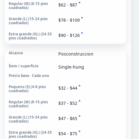
*
$62 - $87
*
$78 - $109
*
$90 - $126
Posconstruccion
Single-hung
Precio base · Cada uno
*
$32 - $44
*
$37 - $52
*
$47 - $65
*
$54 - $75