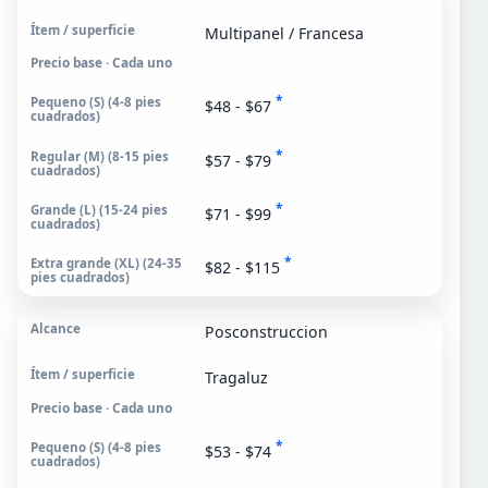
Multipanel / Francesa
Precio base · Cada uno
*
$48 - $67
*
$57 - $79
*
$71 - $99
*
$82 - $115
Posconstruccion
Tragaluz
Precio base · Cada uno
*
$53 - $74