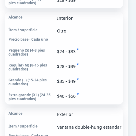
$28 - $39
Interior
Otro
Precio base · Cada uno
*
$24 - $33
*
$28 - $39
*
$35 - $49
*
$40 - $56
Exterior
Ventana double-hung estandar
Precio base · Cada uno