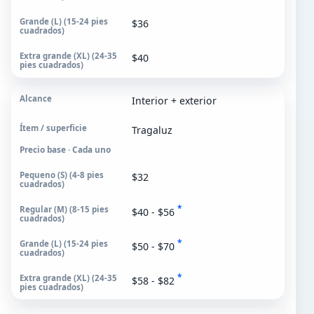
$36
$40
Interior + exterior
Tragaluz
Precio base · Cada uno
$32
*
$40 - $56
*
$50 - $70
*
$58 - $82