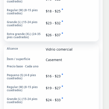
*
$18 - $25
*
$23 - $32
*
$26 - $37
Vidrio comercial
Casement
Precio base · Cada uno
*
$16 - $23
*
$19 - $27
*
$24 - $33