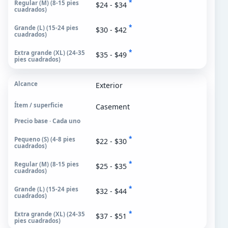
*
$24 - $34
*
$30 - $42
*
$35 - $49
Exterior
Casement
Precio base · Cada uno
*
$22 - $30
*
$25 - $35
*
$32 - $44
*
$37 - $51