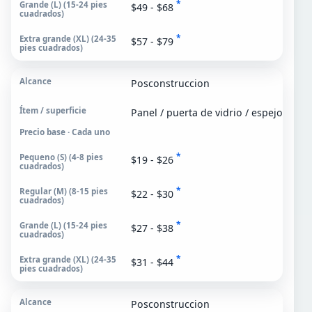
*
$49 - $68
*
$57 - $79
Posconstruccion
Panel / puerta de vidrio / espejo
Precio base · Cada uno
*
$19 - $26
*
$22 - $30
*
$27 - $38
*
$31 - $44
Posconstruccion