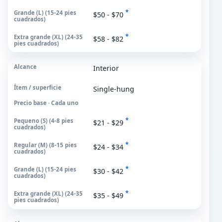
*
$50 - $70
*
$58 - $82
Interior
Single-hung
Precio base · Cada uno
*
$21 - $29
*
$24 - $34
*
$30 - $42
*
$35 - $49