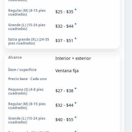
*
$25 - $35
*
$32 - $44
*
$37 - $51
Interior + exterior
Ventana fija
Precio base · Cada uno
*
$27 - $38
*
$32 - $44
*
$40 - $55