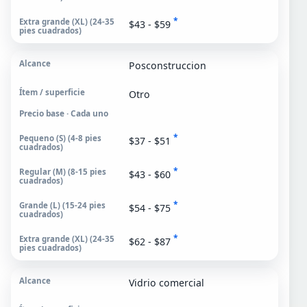
*
$43 - $59
Posconstruccion
Otro
Precio base · Cada uno
*
$37 - $51
*
$43 - $60
*
$54 - $75
*
$62 - $87
Vidrio comercial