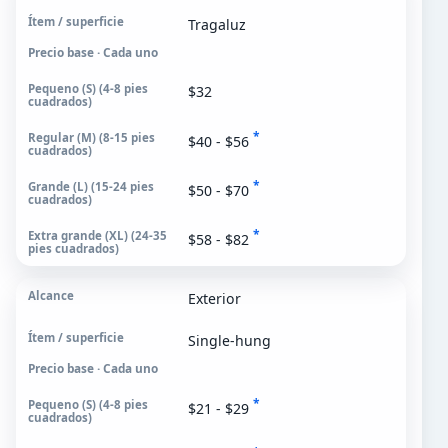
Tragaluz
Precio base · Cada uno
$32
*
$40 - $56
*
$50 - $70
*
$58 - $82
Exterior
Single-hung
Precio base · Cada uno
*
$21 - $29