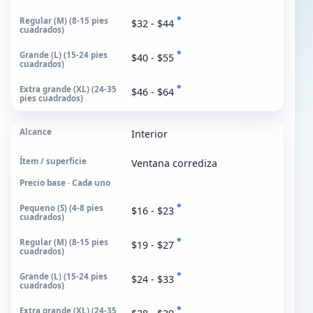
*
$32 - $44
*
$40 - $55
*
$46 - $64
Interior
Ventana corrediza
Precio base · Cada uno
*
$16 - $23
*
$19 - $27
*
$24 - $33
*