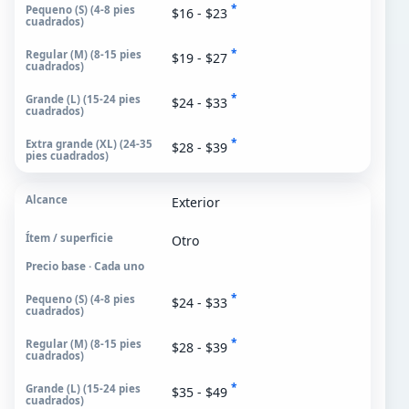
*
$16 - $23
*
$19 - $27
*
$24 - $33
*
$28 - $39
Exterior
Otro
Precio base · Cada uno
*
$24 - $33
*
$28 - $39
*
$35 - $49