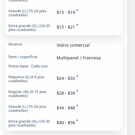
*
$13 - $19
*
$15 - $21
Vidrio comercial
Multipanel / Francesa
Precio base · Cada uno
*
$24 - $33
*
$28 - $39
*
$34 - $48
*
$40 - $56