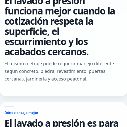
El lavado a presión
funciona mejor cuando la
cotización respeta la
superficie, el
escurrimiento y los
acabados cercanos.
El mismo metraje puede requerir manejo diferente
Accesos vehiculares y entradas
Terrazas de piscina y patios
según concreto, piedra, revestimiento, puertas
Concreto, adoquines y superficies de llegada se revisan por
Las superficies exteriores se revisan por material, drenaje,
cercanas, jardinería y acceso peatonal.
material, tamaño, escurrimiento y acabados cercanos.
jardinería cercana y cuánta protección contra salpicaduras hace
falta.
Dónde encaja mejor
El lavado a presión es para