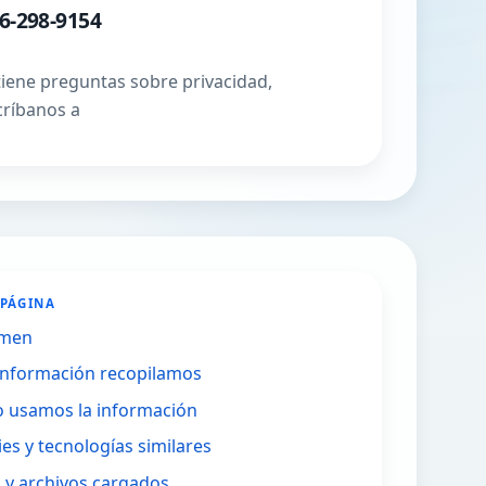
6-298-9154
 tiene preguntas sobre privacidad,
críbanos a
 PÁGINA
umen
información recopilamos
 usamos la información
ies y tecnologías similares
s y archivos cargados