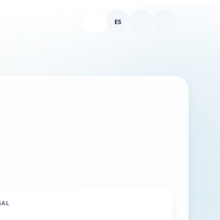
ES
Llamar 646-298-9154
Cambiar idioma
Tema
Ingresar
GAL