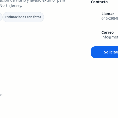
ación de vidrio y lavado exterior para
Contacto
orth Jersey.
Llamar
Estimaciones con fotos
646-298-
Correo
info@met
Solicita
nd