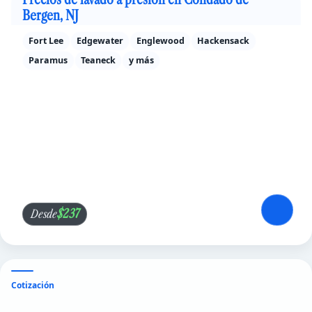
Bergen, NJ
Fort Lee
Edgewater
Englewood
Hackensack
Paramus
Teaneck
y más
$237
Desde
Cotización