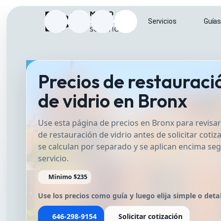
Inicio
Servicios
Guía
Instagram
Facebook
Google Business Profile
Enviar correo a info@metrosurfa
Precios de restauraci
de vidrio en Bronx
Use esta página de precios en Bronx para revis
de restauración de vidrio antes de solicitar coti
se calculan por separado y se aplican encima seg
servicio.
Mínimo $235
Use los precios como guía y luego elija simple o deta
646-298-9154
Solicitar cotización