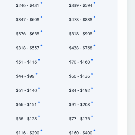
*
*
$246 - $431
$339 - $594
*
*
$347 - $608
$478 - $838
*
*
$376 - $658
$518 - $908
*
*
$318 - $557
$438 - $768
*
*
$51 - $116
$70 - $160
*
*
$44 - $99
$60 - $136
*
*
$61 - $140
$84 - $192
*
*
$66 - $151
$91 - $208
*
*
$56 - $128
$77 - $176
*
*
$116 - $290
$160 - $400