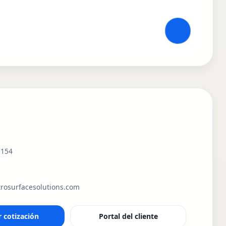
9154
rosurfacesolutions.com
r cotización
Portal del cliente