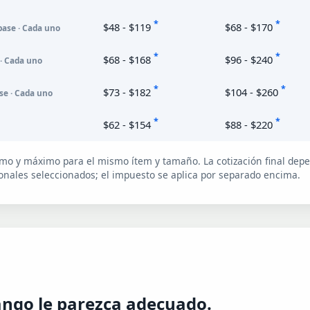
*
*
$48 - $119
$68 - $170
base · Cada uno
*
*
$68 - $168
$96 - $240
 · Cada uno
*
*
$73 - $182
$104 - $260
se · Cada uno
*
*
$62 - $154
$88 - $220
nimo y máximo para el mismo ítem y tamaño. La cotización final dep
cionales seleccionados; el impuesto se aplica por separado encima.
rango le parezca adecuado.