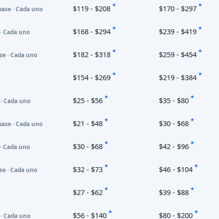
*
*
$119 - $208
$170 - $297
base · Cada uno
*
*
$168 - $294
$239 - $419
 · Cada uno
*
*
$182 - $318
$259 - $454
se · Cada uno
*
*
$154 - $269
$219 - $384
*
*
$25 - $56
$35 - $80
 · Cada uno
*
*
$21 - $48
$30 - $68
base · Cada uno
*
*
$30 - $68
$42 - $96
 · Cada uno
*
*
$32 - $73
$46 - $104
se · Cada uno
*
*
$27 - $62
$39 - $88
*
*
$56 - $140
$80 - $200
 · Cada uno