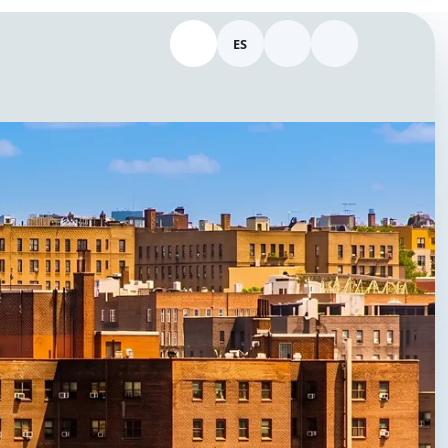
ES
Llamar 646-298-9154
Cambiar idioma
Tema
Ingresar