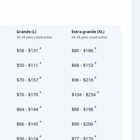
Grande (L)
Extra grande (XL)
15-24 pies cuadrados
24-35 pies cuadrados
*
*
$58 - $131
$80 - $180
*
*
$50 - $111
$68 - $153
*
*
$70 - $157
$96 - $216
*
*
$76 - $170
$104 - $234
*
*
$64 - $144
$88 - $198
*
*
$66 - $145
$90 - $200
*
*
$56 - $124
$77 - $170