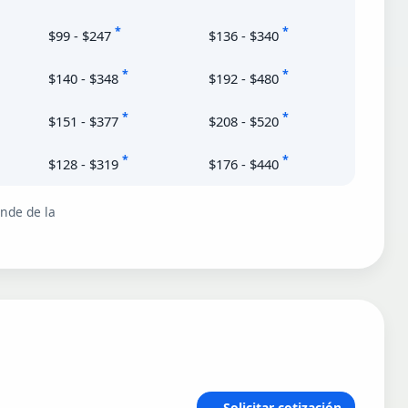
*
*
$99 - $247
$136 - $340
*
*
$140 - $348
$192 - $480
*
*
$151 - $377
$208 - $520
*
*
$128 - $319
$176 - $440
ende de la
Solicitar cotización