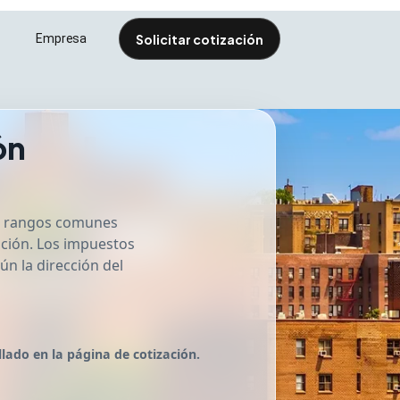
Solicitar cotización
s
Empresa
cesolutions.com
ón
ar rangos comunes
zación. Los impuestos
ún la dirección del
llado en la página de cotización.