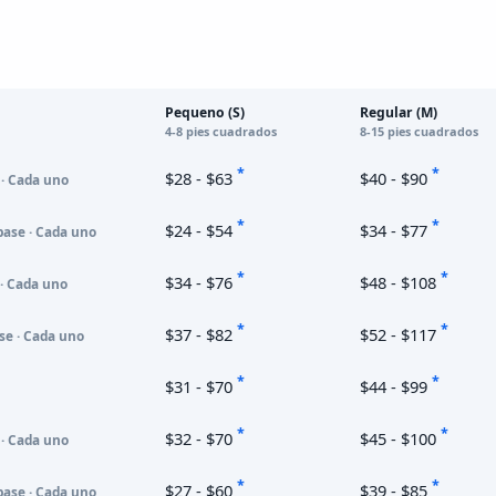
Pequeno (S)
Regular (M)
4-8 pies cuadrados
8-15 pies cuadrados
*
*
$28 - $63
$40 - $90
 · Cada uno
*
*
$24 - $54
$34 - $77
base · Cada uno
*
*
$34 - $76
$48 - $108
 · Cada uno
*
*
$37 - $82
$52 - $117
se · Cada uno
*
*
$31 - $70
$44 - $99
*
*
$32 - $70
$45 - $100
 · Cada uno
*
*
$27 - $60
$39 - $85
base · Cada uno