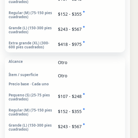
*
$152 - $355
*
$243 - $567
*
$418 - $975
Otro
Otro
Precio base · Cada uno
*
$107 - $248
*
$152 - $355
*
$243 - $567