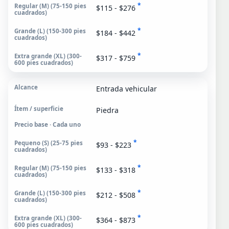
*
$115 - $276
*
$184 - $442
*
$317 - $759
Entrada vehicular
Piedra
Precio base · Cada uno
*
$93 - $223
*
$133 - $318
*
$212 - $508
*
$364 - $873