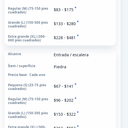
*
$83 - $175
*
$133 - $280
*
$228 - $481
Entrada / escalera
Piedra
Precio base · Cada uno
*
$67 - $141
*
$96 - $202
*
$153 - $322
*