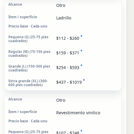
Otro
Ladrillo
Precio base · Cada uno
*
$112 - $260
*
$159 - $371
*
$254 - $593
*
$437 - $1019
Otro
Revestimiento vinilico
Precio base · Cada uno
*
$107 - $248