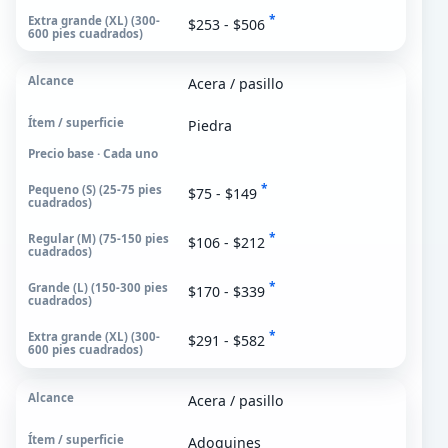
*
$253 - $506
Extra grande (XL)
300-600 pies cuadrados
Acera / pasillo
Piedra
Precio base · Cada uno
*
$75 - $149
*
$106 - $212
*
$170 - $339
*
$291 - $582
Acera / pasillo
Adoquines