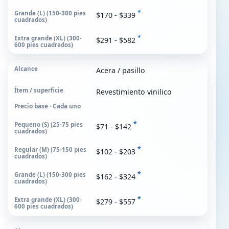
*
$170 - $339
*
$291 - $582
Acera / pasillo
Revestimiento vinilico
Precio base · Cada uno
*
$71 - $142
*
$102 - $203
*
$162 - $324
*
$279 - $557