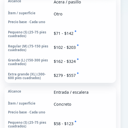
Acera / pasillo
Otro
Precio base · Cada uno
*
$71 - $142
*
$102 - $203
*
$162 - $324
*
$279 - $557
Entrada / escalera
Concreto
Precio base · Cada uno
*
$58 - $123