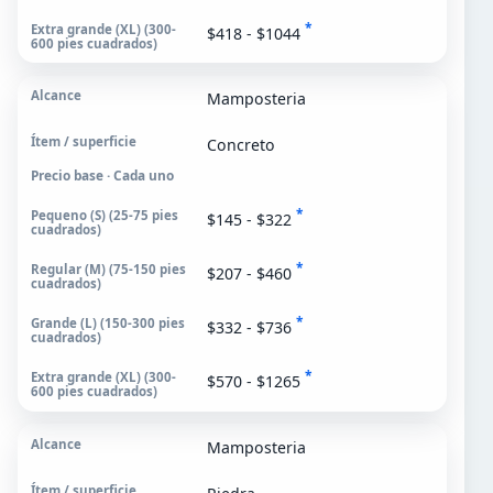
*
$418 - $1044
Mamposteria
Concreto
Precio base · Cada uno
*
$145 - $322
*
$207 - $460
*
$332 - $736
*
$570 - $1265
Mamposteria