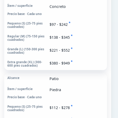
Concreto
Precio base · Cada uno
*
$97 - $242
*
$138 - $345
*
$221 - $552
*
$380 - $949
Patio
Piedra
Precio base · Cada uno
*
$112 - $278