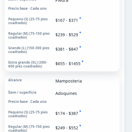
Piedra
Precio base · Cada uno
*
$167 - $371
*
$239 - $529
*
$381 - $847
*
$655 - $1455
Mamposteria
Adoquines
Precio base · Cada uno
*
$174 - $387
*
$249 - $552