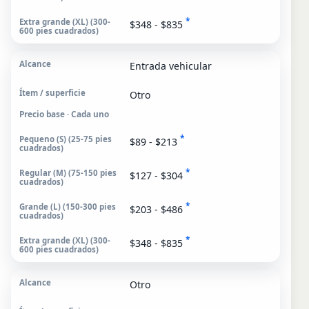
*
$348 - $835
Entrada vehicular
Otro
Precio base · Cada uno
*
$89 - $213
*
$127 - $304
*
$203 - $486
*
$348 - $835
Otro