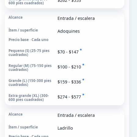
$262 - $553
Entrada / escalera
Adoquines
Precio base · Cada uno
*
$70 - $147
*
$100 - $210
*
$159 - $336
*
$274 - $577
Entrada / escalera
Ladrillo
Precio base · Cada uno