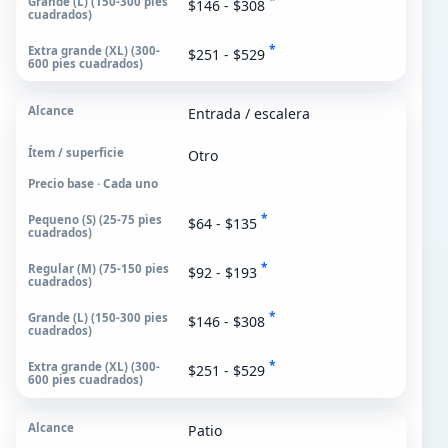
*
$146 - $308
*
$251 - $529
Entrada / escalera
Otro
Precio base · Cada uno
*
$64 - $135
*
$92 - $193
*
$146 - $308
*
$251 - $529
Patio