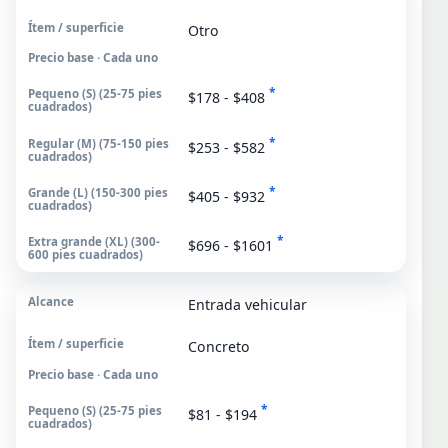
Otro
Precio base · Cada uno
*
$178 - $408
*
$253 - $582
*
$405 - $932
*
$696 - $1601
Entrada vehicular
Concreto
Precio base · Cada uno
*
$81 - $194