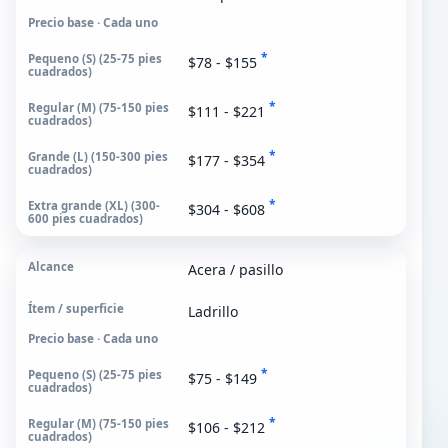
Precio base · Cada uno
*
$78 - $155
*
$111 - $221
*
$177 - $354
*
$304 - $608
Acera / pasillo
Ladrillo
Precio base · Cada uno
*
$75 - $149
*
$106 - $212