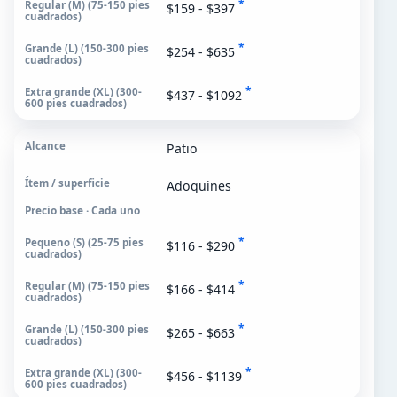
*
$159 - $397
*
$254 - $635
*
$437 - $1092
Patio
Adoquines
Precio base · Cada uno
*
$116 - $290
*
$166 - $414
*
$265 - $663
*
$456 - $1139