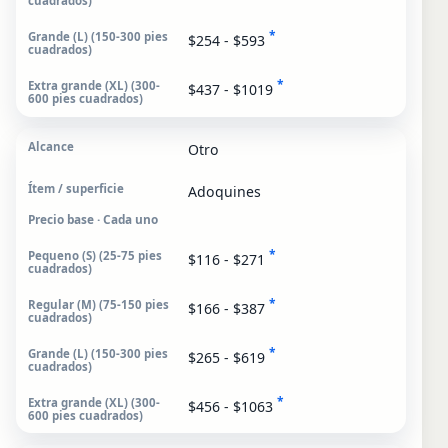
*
$254 - $593
*
$437 - $1019
Otro
Adoquines
Precio base · Cada uno
*
$116 - $271
*
$166 - $387
*
$265 - $619
*
$456 - $1063