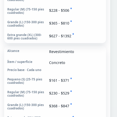
*
$228 - $506
*
$365 - $810
*
$627 - $1392
Revestimiento
Concreto
Precio base · Cada uno
*
$161 - $371
*
$230 - $529
*
$368 - $847