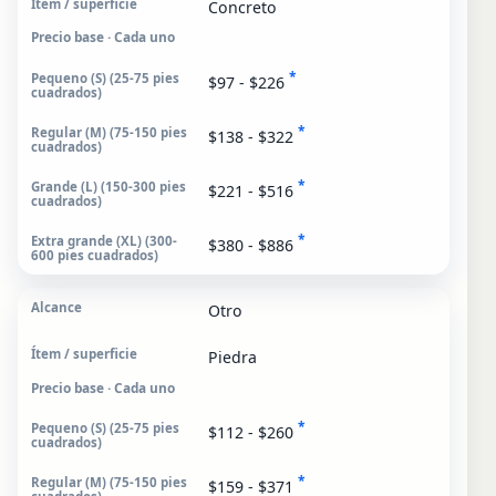
Concreto
Precio base · Cada uno
*
$97 - $226
*
$138 - $322
*
$221 - $516
*
$380 - $886
Otro
Piedra
Precio base · Cada uno
*
$112 - $260
*
$159 - $371