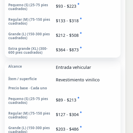
*
$93 - $223
*
$133 - $318
*
$212 - $508
*
$364 - $873
Entrada vehicular
Revestimiento vinilico
Precio base · Cada uno
*
$89 - $213
*
$127 - $304
*
$203 - $486