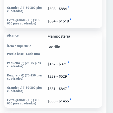
*
$398 - $884
*
$684 - $1518
Mamposteria
Ladrillo
Precio base · Cada uno
*
$167 - $371
*
$239 - $529
*
$381 - $847
*
$655 - $1455