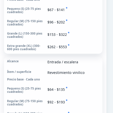
*
$67 - $141
*
$96 - $202
*
$153 - $322
*
$262 - $553
Entrada / escalera
Revestimiento vinilico
Precio base · Cada uno
*
$64 - $135
*
$92 - $193