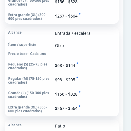
*
$156 - $328
*
$267 - $564
Entrada / escalera
Otro
Precio base · Cada uno
*
$68 - $144
*
$98 - $205
*
$156 - $328
*
$267 - $564
Patio