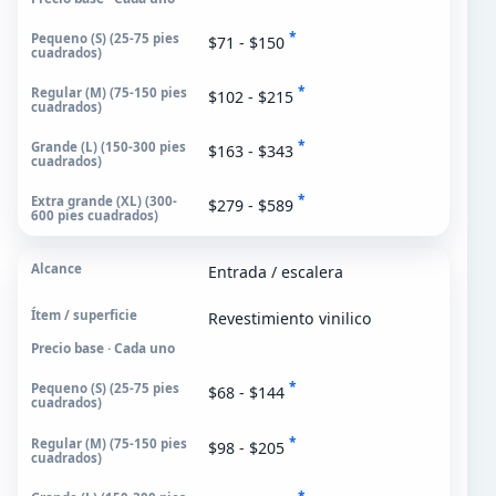
*
$71 - $150
*
$102 - $215
*
$163 - $343
*
$279 - $589
Entrada / escalera
Revestimiento vinilico
Precio base · Cada uno
*
$68 - $144
*
$98 - $205