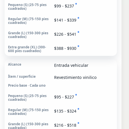
*
$99 - $237
*
$141 - $339
*
$226 - $541
*
$388 - $930
Entrada vehicular
Revestimiento vinilico
Precio base · Cada uno
*
$95 - $227
*
$135 - $324
*
$216 - $518