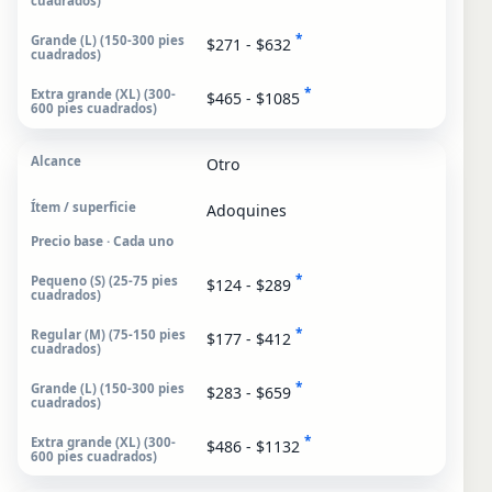
*
$271 - $632
*
$465 - $1085
Otro
Adoquines
Precio base · Cada uno
*
$124 - $289
*
$177 - $412
*
$283 - $659
*
$486 - $1132