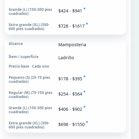
*
$424 - $941
*
$728 - $1617
Mamposteria
Ladrillo
Precio base · Cada uno
*
$178 - $395
*
$254 - $564
*
$406 - $902
*
$698 - $1550