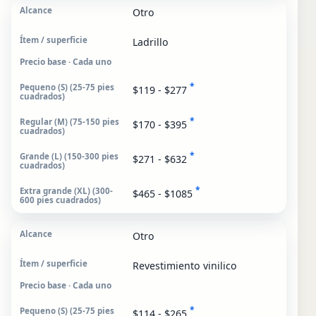
Otro
Ladrillo
Precio base · Cada uno
*
$119 - $277
*
$170 - $395
*
$271 - $632
*
$465 - $1085
Otro
Revestimiento vinilico
Precio base · Cada uno
*
$114 - $265