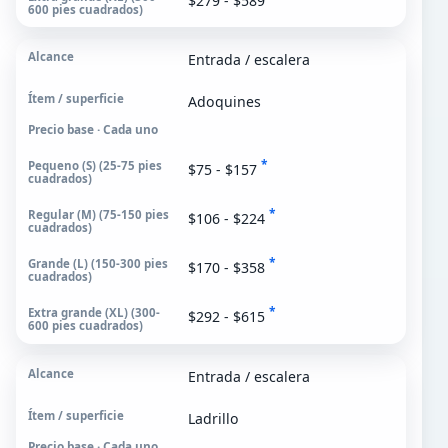
$279 - $589
Entrada / escalera
Adoquines
Precio base · Cada uno
*
$75 - $157
*
$106 - $224
*
$170 - $358
*
$292 - $615
Entrada / escalera
Ladrillo
Precio base · Cada uno