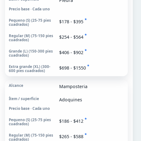
Piedra
Precio base · Cada uno
*
$178 - $395
*
$254 - $564
*
$406 - $902
*
$698 - $1550
Mamposteria
Adoquines
Precio base · Cada uno
*
$186 - $412
*
$265 - $588