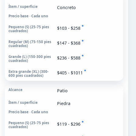
Concreto
Precio base · Cada uno
*
$103 - $258
*
$147 - $368
*
$236 - $588
*
$405 - $1011
Patio
Piedra
Precio base · Cada uno
*
$119 - $296