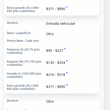
*
$371 - $890
Entrada vehicular
Otro
Precio base · Cada uno
*
$95 - $227
*
$135 - $324
*
$216 - $518
*
$371 - $890
Otro