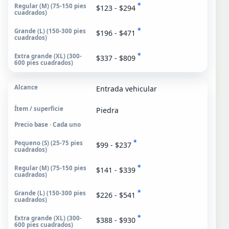
*
$123 - $294
*
$196 - $471
*
$337 - $809
Entrada vehicular
Piedra
Precio base · Cada uno
*
$99 - $237
*
$141 - $339
*
$226 - $541
*
$388 - $930