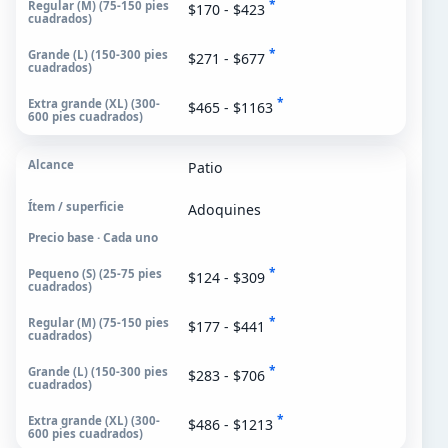
*
$170 - $423
*
$271 - $677
*
$465 - $1163
Patio
Adoquines
Precio base · Cada uno
*
$124 - $309
*
$177 - $441
*
$283 - $706
*
$486 - $1213