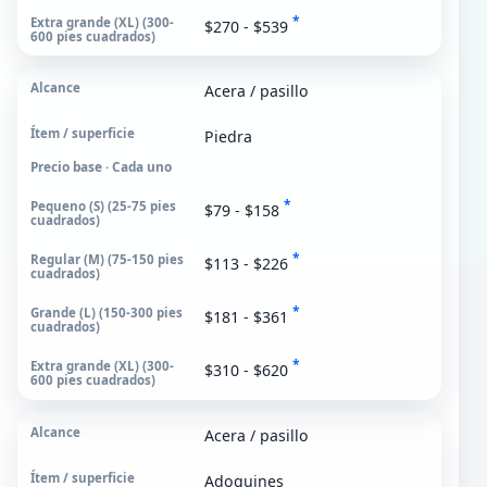
*
$270 - $539
Extra grande (XL)
300-600 pies cuadrados
Acera / pasillo
Piedra
Precio base · Cada uno
*
$79 - $158
*
$113 - $226
*
$181 - $361
*
$310 - $620
Acera / pasillo
Adoquines