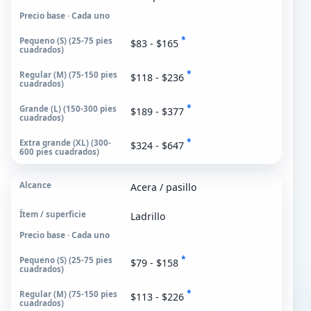
Precio base · Cada uno
*
$83 - $165
*
$118 - $236
*
$189 - $377
*
$324 - $647
Acera / pasillo
Ladrillo
Precio base · Cada uno
*
$79 - $158
*
$113 - $226