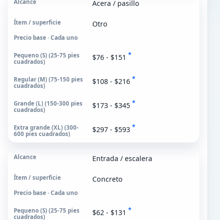
Acera / pasillo
Otro
Precio base · Cada uno
*
$76 - $151
*
$108 - $216
*
$173 - $345
*
$297 - $593
Entrada / escalera
Concreto
Precio base · Cada uno
*
$62 - $131