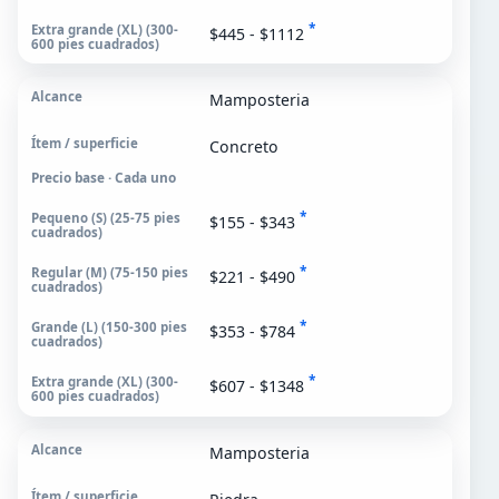
*
$445 - $1112
Mamposteria
Concreto
Precio base · Cada uno
*
$155 - $343
*
$221 - $490
*
$353 - $784
*
$607 - $1348
Mamposteria