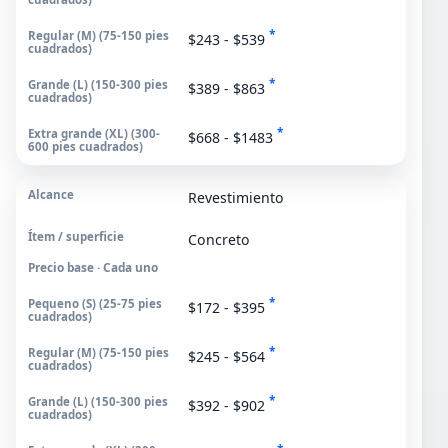
*
$243 - $539
*
$389 - $863
*
$668 - $1483
Revestimiento
Concreto
Precio base · Cada uno
*
$172 - $395
*
$245 - $564
*
$392 - $902