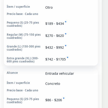
Otro
Precio base · Cada uno
*
$189 - $434
*
$270 - $620
*
$432 - $992
*
$742 - $1705
Entrada vehicular
Concreto
Precio base · Cada uno
*
$86 - $206