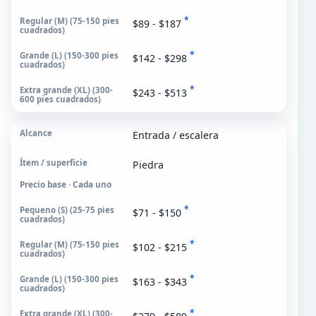
*
$89 - $187
*
$142 - $298
*
$243 - $513
Entrada / escalera
Piedra
Precio base · Cada uno
*
$71 - $150
*
$102 - $215
*
$163 - $343
*