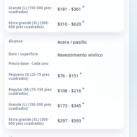
*
$181 - $361
*
$310 - $620
Acera / pasillo
Revestimiento vinilico
Precio base · Cada uno
*
$76 - $151
*
$108 - $216
*
$173 - $345
*
$297 - $593