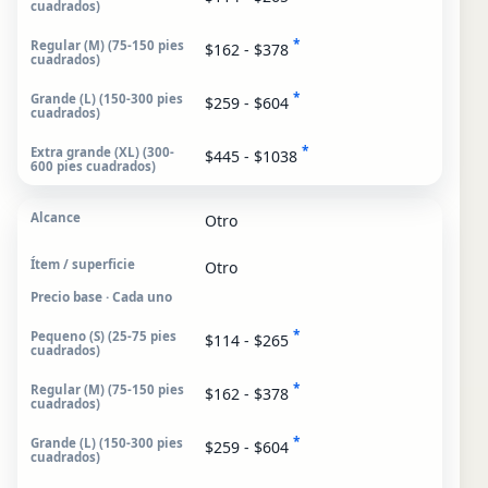
*
$162 - $378
*
$259 - $604
*
$445 - $1038
Otro
Otro
Precio base · Cada uno
*
$114 - $265
*
$162 - $378
*
$259 - $604